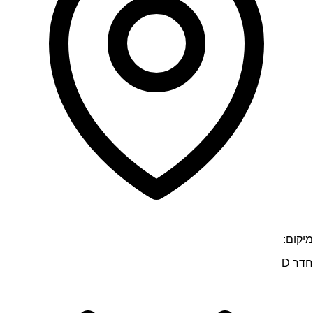
מיקום:
חדר D