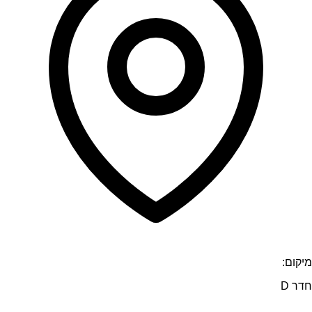
מיקום:
חדר D