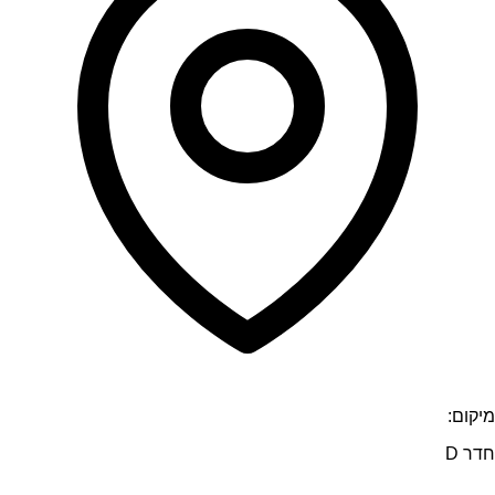
מיקום:
חדר D