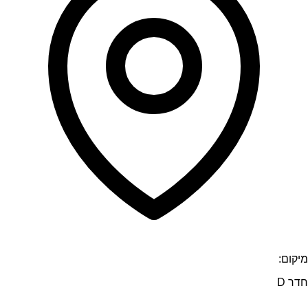
מיקום:
חדר D