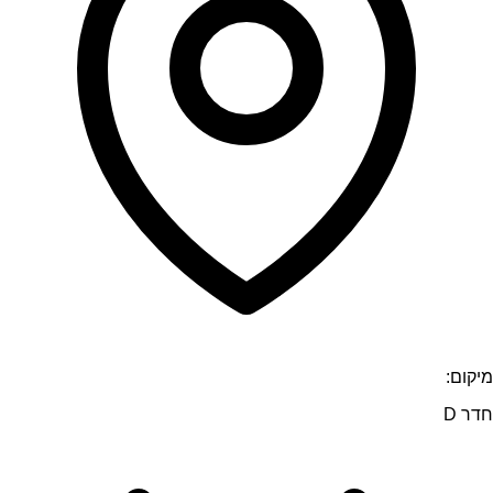
מיקום:
חדר D