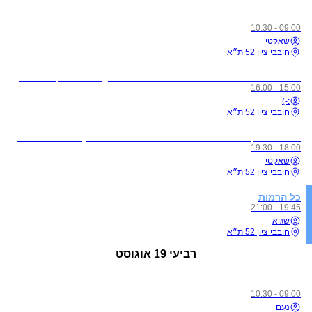
כל הרמות
09:00 - 10:30
שאקטי
חובבי ציון 52 ת״א
לתשומת ליבכם - כל מי שיגיע לשיעורים מצונן, עם שיעול, או חולה, ישלח באהבה הביתה באופן מיידי
15:00 - 16:00
:-)
חובבי ציון 52 ת״א
מדיטציית זן - ללא תשלום בהרשמה מראש בלבד! (חדשים הגיעו חצי שעה לפני על מנת להצטרף לסשן)
18:00 - 19:30
שאקטי
חובבי ציון 52 ת״א
כל הרמות
19:45 - 21:00
שגיא
חובבי ציון 52 ת״א
רביעי
19 אוגוסט
כל הרמות
09:00 - 10:30
נעם