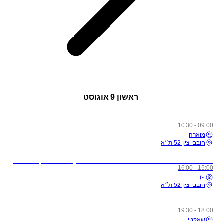
ראשון
9 אוגוסט
כל הרמות
09:00 - 10:30
מוארה
חובבי ציון 52 ת״א
לתשומת ליבכם - כל מי שיגיע לשיעורים מצונן, עם שיעול, או חולה, ישלח באהבה הביתה באופן מיידי
15:00 - 16:00
:-)
חובבי ציון 52 ת״א
כל הרמות
18:00 - 19:30
שאקטי