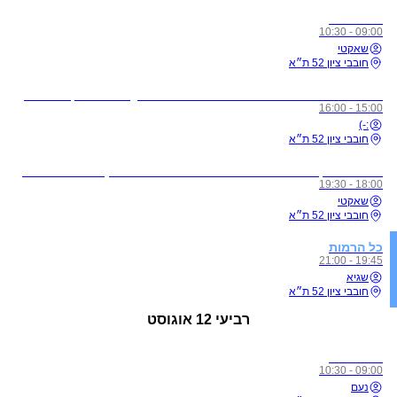
כל הרמות
09:00 - 10:30
שאקטי
חובבי ציון 52 ת״א
לתשומת ליבכם - כל מי שיגיע לשיעורים מצונן, עם שיעול, או חולה, ישלח באהבה הביתה באופן מיידי
15:00 - 16:00
:-)
חובבי ציון 52 ת״א
מדיטציית זן - ללא תשלום בהרשמה מראש בלבד! (חדשים הגיעו חצי שעה לפני על מנת להצטרף לסשן)
18:00 - 19:30
שאקטי
חובבי ציון 52 ת״א
כל הרמות
19:45 - 21:00
שגיא
חובבי ציון 52 ת״א
רביעי
12 אוגוסט
כל הרמות
09:00 - 10:30
נעם