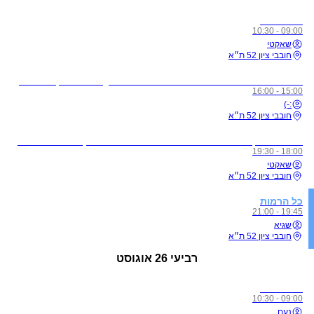
כל הרמות
09:00 - 10:30
שאקטי
חובבי ציון 52 ת״א
לתשומת ליבכם - כל מי שיגיע לשיעורים מצונן, עם שיעול, או חולה, ישלח באהבה הביתה באופן מיידי
15:00 - 16:00
:-)
חובבי ציון 52 ת״א
מדיטציית זן - ללא תשלום בהרשמה מראש בלבד! (חדשים הגיעו חצי שעה לפני על מנת להצטרף לסשן)
18:00 - 19:30
שאקטי
חובבי ציון 52 ת״א
כל הרמות
19:45 - 21:00
שגיא
חובבי ציון 52 ת״א
רביעי
26 אוגוסט
כל הרמות
09:00 - 10:30
נעם