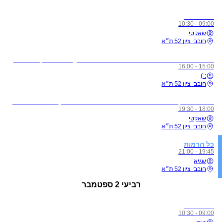
כל הרמות
09:00 - 10:30
שאקטי
חובבי ציון 52 ת״א
לתשומת ליבכם - כל מי שיגיע לשיעורים מצונן, עם שיעול, או חולה, ישלח באהבה הביתה באופן מיידי
15:00 - 16:00
:-)
חובבי ציון 52 ת״א
מדיטציית זן - ללא תשלום בהרשמה מראש בלבד! (חדשים הגיעו חצי שעה לפני על מנת להצטרף לסשן)
18:00 - 19:30
שאקטי
חובבי ציון 52 ת״א
כל הרמות
19:45 - 21:00
שגיא
חובבי ציון 52 ת״א
רביעי
2 ספטמבר
כל הרמות
09:00 - 10:30