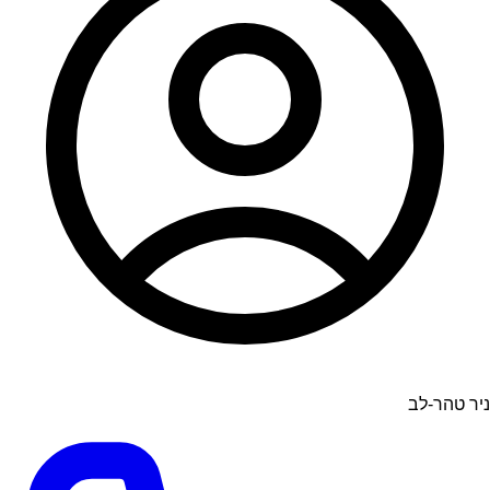
ניר טהר-לב