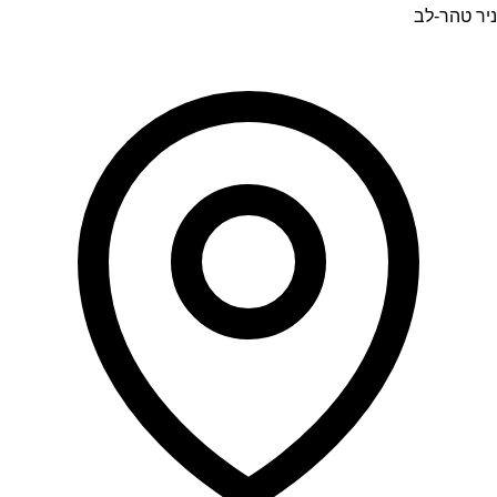
ניר טהר-לב