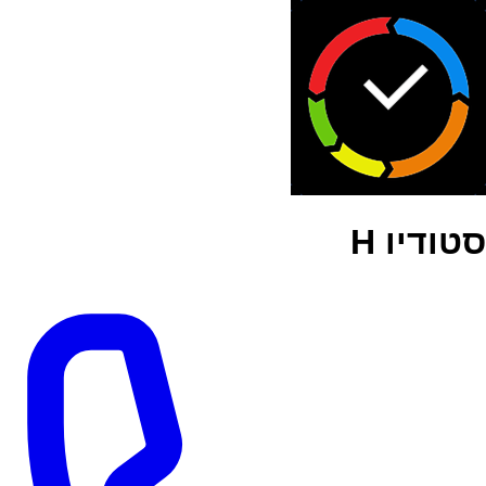
סטודיו H