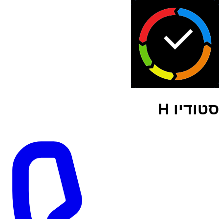
סטודיו H