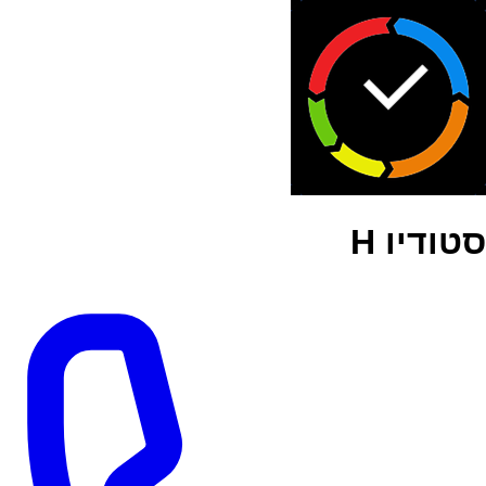
סטודיו H