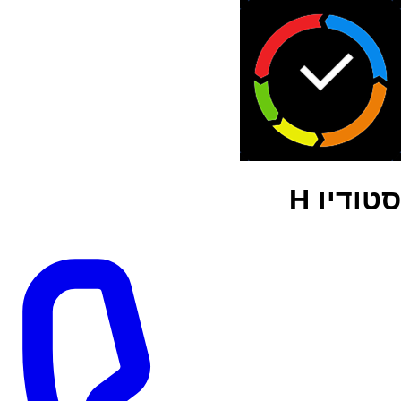
סטודיו H