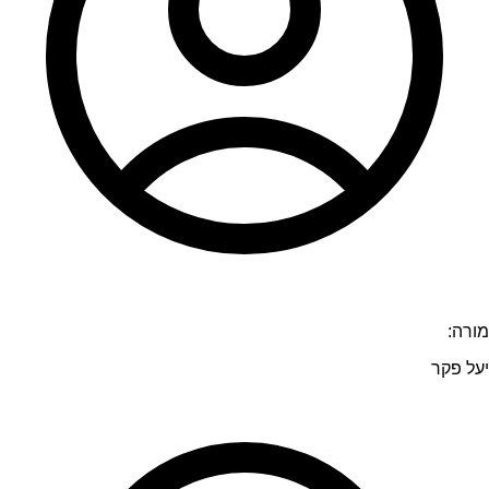
מורה:
יעל פקר