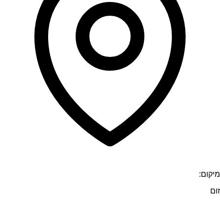
מיקום:
זום