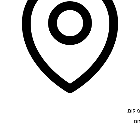
מיקום:
זום