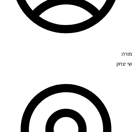
מורה:
שי יצחק