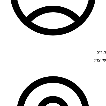
מורה:
שי יצחק