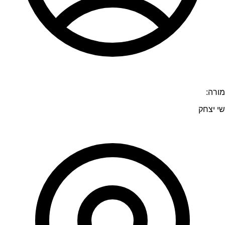
מורה:
שי יצחק