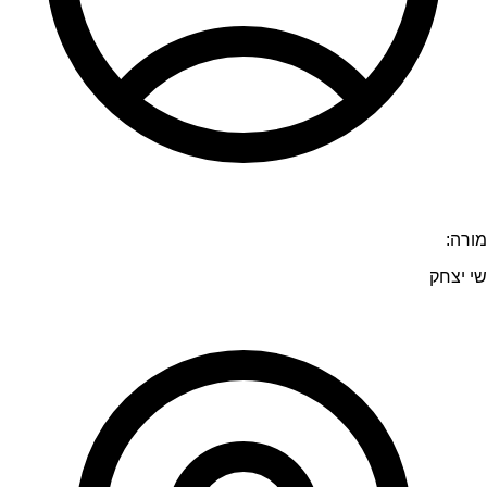
מורה:
שי יצחק