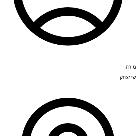
מורה:
שי יצחק