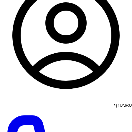
סאניסרף