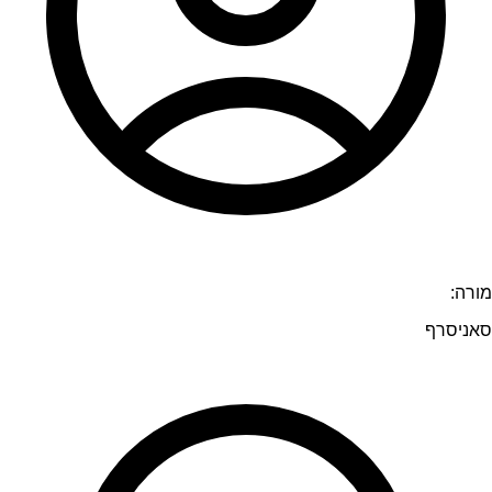
מורה:
סאניסרף