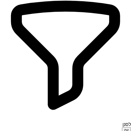
לסנן
יום