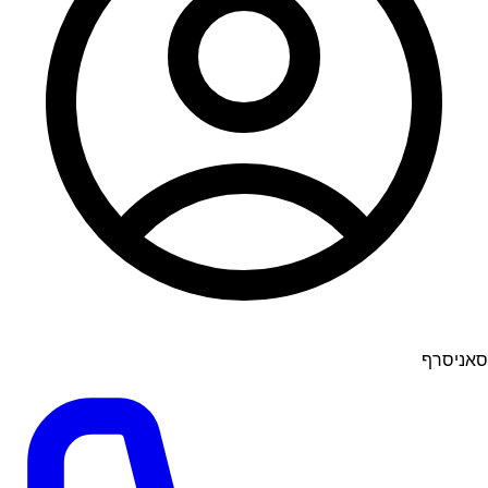
סאניסרף