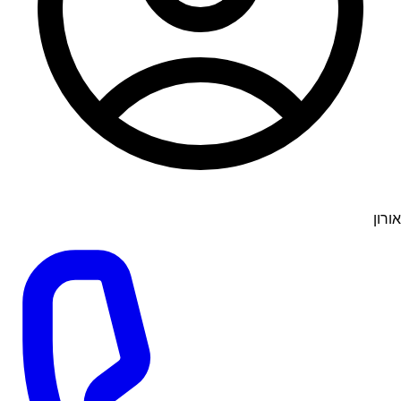
אורון