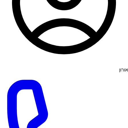
אורון