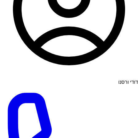
דודי ורסנו