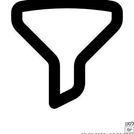
לסנן
יום