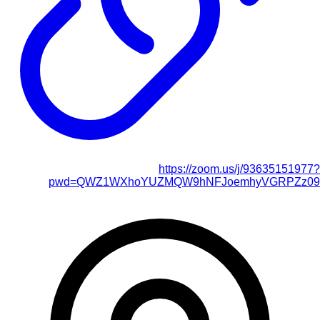
https://zoom.us/j/93635151977?
pwd=QWZ1WXhoYUZMQW9hNFJoemhyVGRPZz09