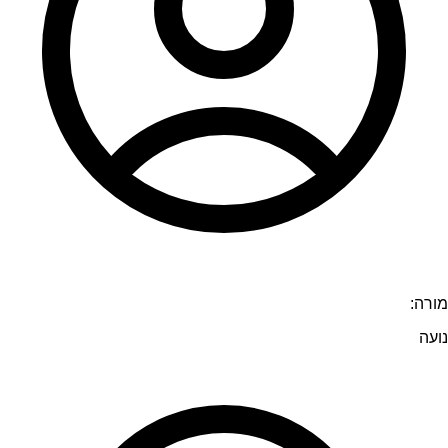
מורה:
נועה