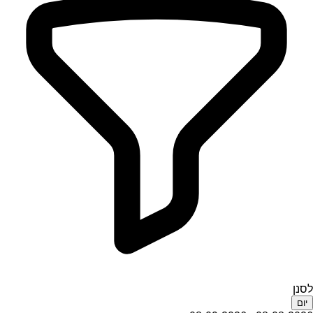
לסנן
יום