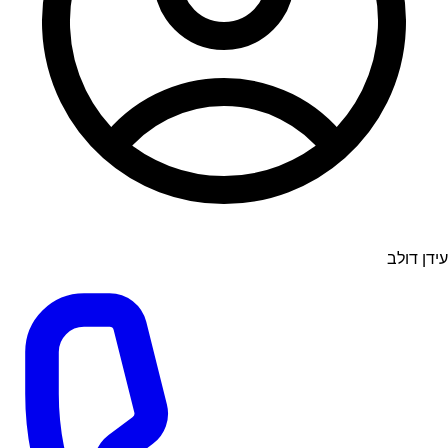
עידן דולב