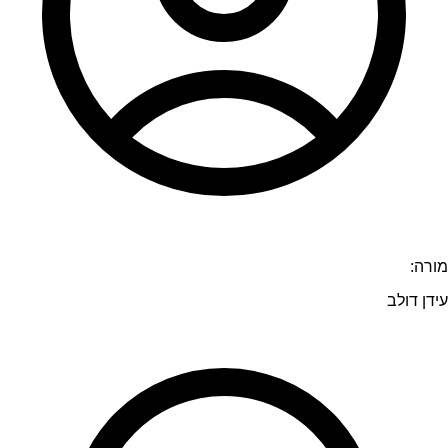
מורה:
עידן דולב