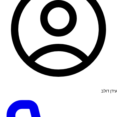
עידן דולב