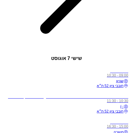
שישי
7 אוגוסט
כל הרמות
09:00 - 10:30
שגיא
חובבי ציון 52 ת״א
לתשומת ליבכם - כל מי שיגיע לשיעורים מצונן, עם שיעול, או חולה, ישלח באהבה הביתה באופן מיידי
10:30 - 11:30
:-)
חובבי ציון 52 ת״א
כל הרמות
15:00 - 16:30
מוארה