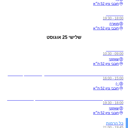
חובבי ציון 52 ת״א
כל הרמות
18:00 - 19:30
מוארה
חובבי ציון 52 ת״א
שלישי
25 אוגוסט
כל הרמות
09:00 - 10:30
שאקטי
חובבי ציון 52 ת״א
לתשומת ליבכם - כל מי שיגיע לשיעורים מצונן, עם שיעול, או חולה, ישלח באהבה הביתה באופן מיידי
15:00 - 16:00
:-)
חובבי ציון 52 ת״א
מדיטציית זן - ללא תשלום בהרשמה מראש בלבד! (חדשים הגיעו חצי שעה לפני על מנת להצטרף לסשן)
18:00 - 19:30
שאקטי
חובבי ציון 52 ת״א
כל הרמות
19:45 - 21:00