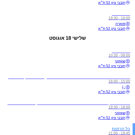
חובבי ציון 52 ת״א
כל הרמות
18:00 - 19:30
מוארה
חובבי ציון 52 ת״א
שלישי
18 אוגוסט
כל הרמות
09:00 - 10:30
שאקטי
חובבי ציון 52 ת״א
לתשומת ליבכם - כל מי שיגיע לשיעורים מצונן, עם שיעול, או חולה, ישלח באהבה הביתה באופן מיידי
15:00 - 16:00
:-)
חובבי ציון 52 ת״א
מדיטציית זן - ללא תשלום בהרשמה מראש בלבד! (חדשים הגיעו חצי שעה לפני על מנת להצטרף לסשן)
18:00 - 19:30
שאקטי
חובבי ציון 52 ת״א
כל הרמות
19:45 - 21:00