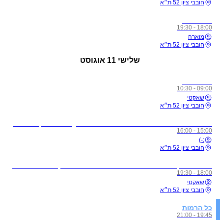
חובבי ציון 52 ת״א
כל הרמות
18:00 - 19:30
מוארה
חובבי ציון 52 ת״א
שלישי
11 אוגוסט
כל הרמות
09:00 - 10:30
שאקטי
חובבי ציון 52 ת״א
לתשומת ליבכם - כל מי שיגיע לשיעורים מצונן, עם שיעול, או חולה, ישלח באהבה הביתה באופן מיידי
15:00 - 16:00
:-)
חובבי ציון 52 ת״א
מדיטציית זן - ללא תשלום בהרשמה מראש בלבד! (חדשים הגיעו חצי שעה לפני על מנת להצטרף לסשן)
18:00 - 19:30
שאקטי
חובבי ציון 52 ת״א
כל הרמות
19:45 - 21:00