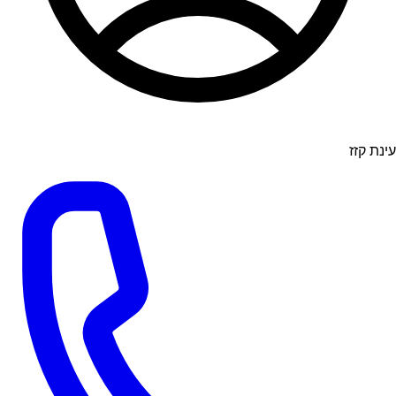
עינת קזז