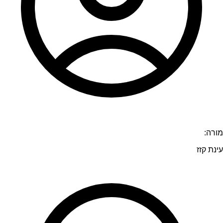
מורה:
עינת קזז