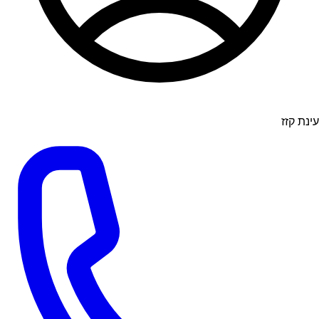
עינת קזז