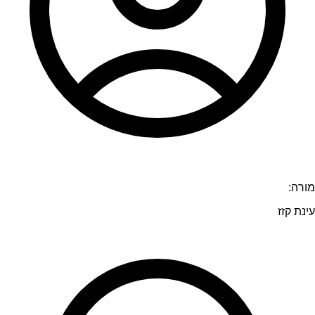
מורה:
עינת קזז