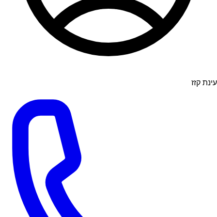
עינת קזז