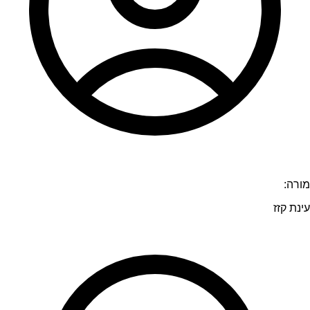
מורה:
עינת קזז