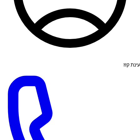
עינת קזז