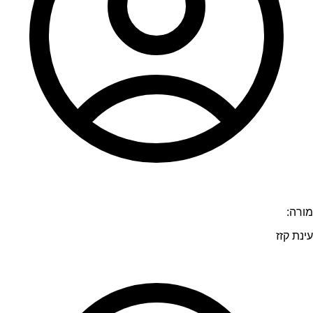
מורה:
עינת קזז