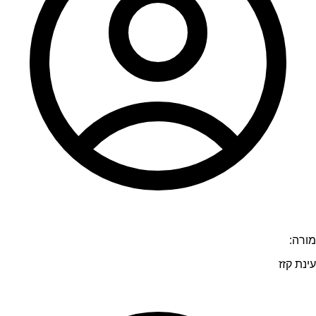
מורה:
עינת קזז