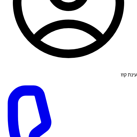
עינת קזז