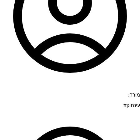
מורה:
עינת קזז