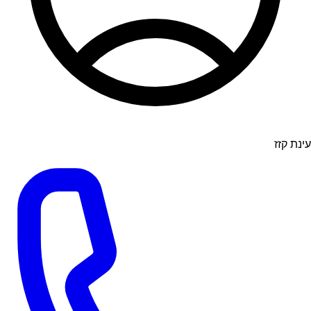
עינת קזז