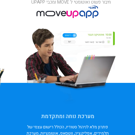
חיבור פשוט ואוטומטי ל MOVE ומכבי UPAPP
מערכת נוחה ומתקדמת
פתרון מלא לניהול סטודיו, הכולל רישום עצמי של
תלמידים, אפליקציה, ווטסאפ, אוטומציות, מערכת