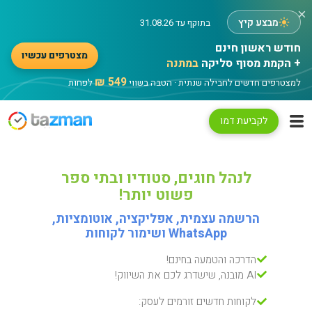
×
מבצע קיץ
בתוקף עד 31.08.26
מצטרפים עכשיו
+ הקמת מסוף סליקה
במתנה
549 ₪
למצטרפים חדשים לחבילה שנתית · הטבה בשווי
לפחות
לקביעת דמו
לנהל חוגים, סטודיו ובתי ספר
פשוט יותר!
הרשמה עצמית, אפליקציה, אוטומציות,
WhatsApp ושימור לקוחות
הדרכה והטמעה בחינם!
AI מובנה, שישדרג לכם את השיווק!
לקוחות חדשים זורמים לעסק: